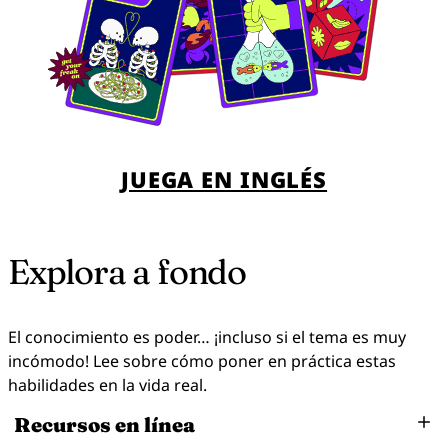
mis amigos sobre nosotros/as?
No te veo muy emocionado/a.
Sí, ¡quiero que todo el mundo lo sepa!
Pensé que estabas feliz con cómo estaban
las cosas.
JUEGA EN INGLÉS
Justo por eso quiero llevar nuestra relación al
Explora a fondo
siguiente nivel.
El conocimiento es poder… ¡incluso si el tema es muy
Es que no entiendo por qué lo mencionas
incómodo! Lee sobre cómo poner en práctica estas
ahora. Estamos bien y nos la estamos
habilidades en la vida real.
pasando de maravilla. Hacerlo oficial podría
Recursos en línea
complicar las cosas.