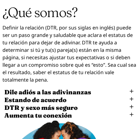
¿Qué somos?
Definir la relación (DTR, por sus siglas en inglés) puede
ser un paso grande y saludable que aclara el estatus de
tu relación para dejar de adivinar. DTR te ayuda a
determinar si tú y tu(s) pareja(s) están en la misma
página, si necesitas ajustar tus expectativas o si deben
llegar a un compromiso sobre qué es “esto”. Sea cual sea
el resultado, saber el estatus de tu relación vale
totalmente la pena.
Dile adiós a las adivinanzas
Estando de acuerdo
Ayuda a evitar la confusión, la ansiedad y el drama en
DTR y sexo más seguro
tu(s) relación(es) expresando claramente tus límites y
Para DTR, cada uno debe compartir lo que está
expectativas. Cuando sabes cuál es tu posición, es más
Aumenta tu conexión
buscando para luego ver si sus intenciones están
Cómo manejas y logras tener sexo más seguro
fácil respetar las necesidades mutuas y preocuparte
alineadas. Por ejemplo, ¿buscas algo casual? ¿Algo
probablemente será influenciado por el estatus de tu
Ya sea que están “hablando”, en una relación sin definir
menos por hacer algo incorrecto.
puramente físico? ¿Algo más serio y exclusivo? O tal vez
relación. Si es algo casual o no exclusivo, podrían decidir
o están pensando formalizar la relación, chequear las
no estás seguro/a de lo que quieres en este momento.
usar condones, barreras dentales u otros tipos de
expectativas puede mejorar tu(s) conexión(es). Una