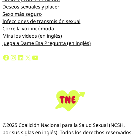
Deseos sexuales y placer
Lo entiendo, pero quiero que sepas que de
Sexo más seguro
verdad me gustas. No quiero malas vibras
Infecciones de transmisión sexual
entre nosotros/as.
Corre la voz incómoda
Mira los videos (en inglés)
Juega a Dame Esa Pregunta (en inglés)
En verdad me alegro de saber en dónde
Facebook
Instagram
LinkedIn
X
YouTube
estamos parados. Tal vez te vea por ahí.
©2025 Coalición Nacional para la Salud Sexual (NCSH,
por sus siglas en inglés). Todos los derechos reservados.