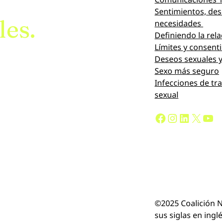
Sentimientos, des
les.
necesidades
Definiendo la rel
Límites y consent
Deseos sexuales y
Sexo más seguro
Infecciones de tr
sexual
Facebook
Instagram
LinkedIn
X
YouTube
©2025 Coalición N
sus siglas en ingl