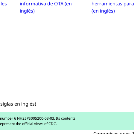
ales
informativa de OTA (en
herramientas para
inglés)
(en inglés)
siglas en inglés)
 number 6 NH25PS005200-03-03. Its contents
represent the official views of CDC.
Comunicaciones 