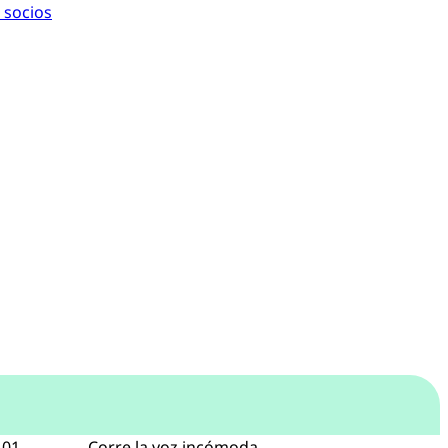
 socios
101
Corre la voz incómoda