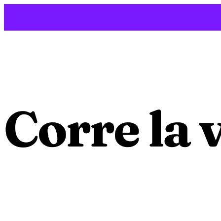
Saltar
al
contenido
Corre la 
incómod